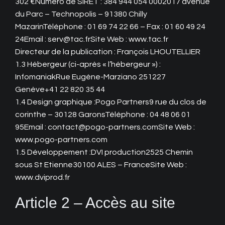
302 €Numéro de SIRET : 384 944 054 0002017 avenue
du Parc – Technopolis – 91380 Chilly
MazarinTéléphone : 01 69 74 22 66 – Fax : 01 60 49 24
24Email : serv@tac.frSite Web : www.tac.fr
Directeur de la publication : François LHOUTELLIER
1.3 Hébergeur (ci-après « l’hébergeur ») :
InfomaniakRue Eugène-Marziano 251227
Genève+41 22 820 35 44
1.4 Design graphique :Pogo Partners9 rue du clos de
corinthe – 30128 GaronsTéléphone : 04 48 06 01
95Email : contact@pogo-partners.comSite Web :
www.pogo-partners.com
1.5 Développement :DVI production2525 Chemin
sous St Etienne30100 ALES – FranceSite Web :
www.dviprod.fr
Article 2 – Accès au site